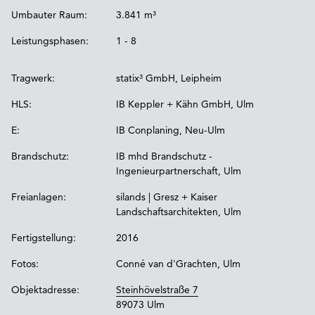
Umbauter Raum:
3.841 m³
Leistungsphasen:
1 - 8
Tragwerk:
statix³ GmbH, Leipheim
HLS:
IB Keppler + Kähn GmbH, Ulm
E:
IB Conplaning, Neu-Ulm
Brandschutz:
IB mhd Brandschutz -
Ingenieurpartnerschaft, Ulm
Freianlagen:
silands | Gresz + Kaiser
Landschaftsarchitekten, Ulm
Fertigstellung:
2016
Fotos:
Conné van d'Grachten, Ulm
Objektadresse:
Steinhövelstraße 7
89073 Ulm