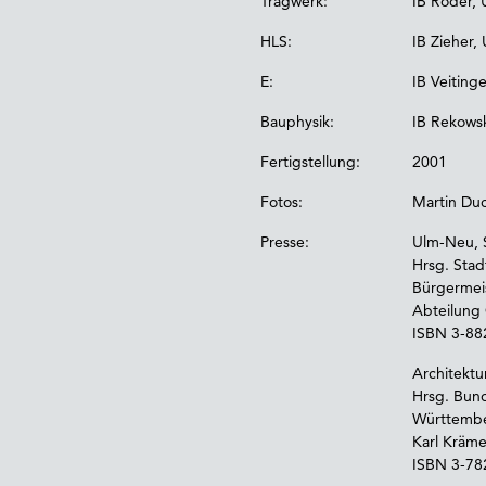
Tragwerk:
IB Röder, 
HLS:
IB Zieher,
E:
IB Veiting
Bauphysik:
IB Rekowsk
Fertigstellung:
2001
Fotos:
Martin Du
Presse:
Ulm-Neu, 
Hrsg. Stad
Bürgermeis
Abteilung 
ISBN 3-88
Architekt
Hrsg. Bun
Württemb
Karl Kräme
ISBN 3-78