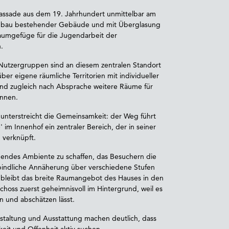
lfassade aus dem 19. Jahrhundert unmittelbar am
mbau bestehender Gebäude und mit Überglasung
 Raumgefüge für die Jugendarbeit der
.
Nutzergruppen sind an diesem zentralen Standort
ber eigene räumliche Territorien mit individueller
nd zugleich nach Absprache weitere Räume für
önnen.
unterstreicht die Gemeinsamkeit: der Weg führt
' im Innenhof ein zentraler Bereich, der in seiner
 verknüpft.
ladendes Ambiente zu schaffen, das Besuchern die
rbindliche Annäherung über verschiedene Stufen
ei bleibt das breite Raumangebot des Hauses in den
oss zuerst geheimnisvoll im Hintergrund, weil es
en und abschätzen lässt.
taltung und Ausstattung machen deutlich, dass
eit und Offenheit aktiv suchen.