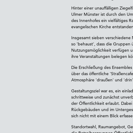
Hinter einer unauffälligen Ziege
Ulmer Münster ist durch den U
des Innenhofes ein vielfältiges
evangelischen Kirche entstanden
Insgesamt sieben verschiedene 
so 'behaust', dass die Gruppen ü
Nutzungsmöglichkeit verfügen u
ihre Veranstaltungen belegen k
Die Erschließung des Ensembles 
über das öffentliche 'Straßencafe
Atmosphäre 'draußen' und 'drin'
Gestaltungsziel war es, ein ein
schrittweise und zunächst unve
der Öffentlichkeit erlaubt. Dab
Rückgebäuden und im Untergesch
sich nicht mit einem Blick erfass
Standortwahl, Raumangebot, Ges
die Betreibergruppen Öffentlichk