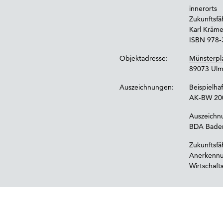
innerorts
Zukunftsf
Karl Kräme
ISBN 978-
Objektadresse:
Münsterpl
89073 Ul
Auszeichnungen:
Beispielha
AK-BW 20
Auszeichn
BDA Bade
Zukunftsf
Anerkenn
Wirtschaf