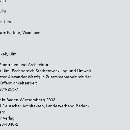
Ulm
 Ulm
er, Ulm
i + Partner, Weinheim
ckek, Ulm
Stadtraum und Architektur
t Ulm, Fachbereich Stadtentwicklung und Umwelt
ter Alexander Wetzig in Zusammenarbeit mit der
Öffentlichkeitsarbeit
294-265-7
ur in Baden-Württemberg 2003
d Deutscher Architekten, Landesverband Baden-
erg
r Verlag
28-4040-2