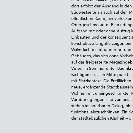
dort erfolgt der Ausgang in den 
Südwestseite als auch auf den M
öffentlichen Raum, ein verlocken
Obergeschoss unter Einbindung 
Aufgang mit oder ohne Aufzug kü
Einbauten und der konsequent a
konstruktive Eingriffe zeigen e
Walmdach bleibt unberührt und 
Gebäudes, das sich ohne Vorbehal
auf das freigestellte Magazinge
Visier, im Sommer unter Baumkro
wichtigen sozialen Mittelpunkt a
mit Platzkontakt. Die Freifläche
neue, ergänzende Stadtbaustein e
Wohnen mit uneingeschränkter M
Vorüberlegungen sind von uns ne
stehen im spürbaren Dialog, ohne
funktional einzuschränken. Ein K
der städtebaulichen Klarheit – d