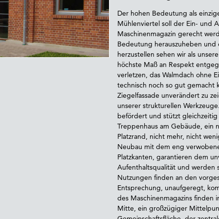
Der hohen Bedeutung als einzig
Mühlenviertel soll der Ein- und
Maschinenmagazin gerecht werden
Bedeutung herauszuheben und ei
herzustellen sehen wir als unse
höchste Maß an Respekt entgegen
verletzen, das Walmdach ohne Ei
technisch noch so gut gemacht k
Ziegelfassade unverändert zu ze
unserer strukturellen Werkzeug
befördert und stützt gleichzeit
Treppenhaus am Gebäude, ein n
Platzrand, nicht mehr, nicht we
Neubau mit dem eng verwobenen
Platzkanten, garantieren dem u
Aufenthaltsqualität und werden s
Nutzungen finden an den vorgesc
Entsprechung, unaufgeregt, kom
des Maschinenmagazins finden im
Mitte, ein großzügiger Mittelpun
Gemeinschaftsfläche, der zentral