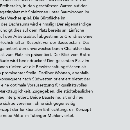
Freibereich, in den geschützten Garten auf der
agazinplatz mit Spielzonen unter Baumkronen im
des Wechselspiel. Die Bürofläche im
des Dachraums wird einmalig! Der eigenständige
ndigt dies auf dem Platz bereits an. Einfache
uf den Arbeitsablauf abgestimmte Grundriss ohne
in Höchstmaß an Respekt vor der Bausubstanz. Das
garantiert den unverwechselbaren Charakter des
t zum Platz hin präsentiert. Der Blick vom Bistro
bäude wird beeindrucken! Den gesamten Platz im
nen rücken wir die Bewirtschaftungsflächen als
n prominenter Stelle. Darüber Wohnen, ebenfalls
n konsequent nach Südwesten orientiert bietet der
ine optimale Voraussetzung für qualitätsvolles
arkttauglichkeit. Zugegeben, die städtebaulichen
u interpretiert. Beide Bausteine, alt und neu
 sich zu vereinen, ohne sich gegenseitig
onzept der funktionalen Entflechtung, ein Konzept
ie neue Mitte im Tübinger Mühlenviertel.