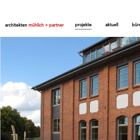
projekte
aktuell
bür
architekten
mühlich + partner