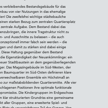
es verbleibendes Bestandsgebäude für das
 Anbau von vier Nutzungen in das ehemalige
! Die zweifelsfrei wichtige städtebauliche
nen starken Bezug zum zentralen Quartiersplatz
re zentrale Aufgabe. Dem Bestand dabei das
zubringen, die innere Tragstruktur nicht zu
n- und Ausschnitte zu belassen – die auch
onzeptionell immer falsch sein werden – die
igen und damit zu stärken sind dabei einige
e. Diese Haltung gegenüber dem Bestand
ig die Eigenständigkeit der Neuankömmlinge: ein
euer Stadtbaustein an dem gegenüberliegenden
niger. Das Magazingebäude im Süd-Westen, der
 Baumquartier im Süd-Osten definieren klare
nverwechselbaren Ensemble ein Höchstmaß an
o zur maßstabsbildenden Quartiersmitte. Alle vier
hlagenen Positionen ihre optimale funktionale
promisslos. Die Kindergruppen im Erdgeschoss
 klar strukturierten Grundriss eine gemeinsame
kt aller Gruppen, eine erweiterte Spiel- und
e Platz als unverzichtbarer Teil des Ganzen. Von