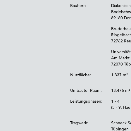
Bauherr:
Diakonische
Bodelschw
89160 Dor
Bruderhau
Ringelbac
72762 Reu
Universitä
Am Markt 
72070 Tüb
Nutzfläche:
1.337 m²
Umbauter Raum:
13.476 m³
Leistungsphasen:
1 - 4
(5 - 9: Ha
Tragwerk:
Schneck Sc
Tübingen