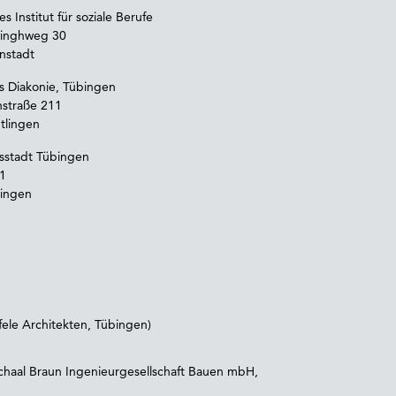
s Institut für soziale Berufe
inghweg 30
nstadt
s Diakonie, Tübingen
hstraße 211
tlingen
tsstadt Tübingen
1
ingen
efele Architekten, Tübingen)
haal Braun Ingenieurgesellschaft Bauen mbH,