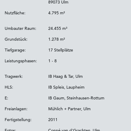
89073 Ulm
Nutzfläche:
4.795 m²
Umbauter Raum:
24.455 m³
Grundstück:
1.278 m²
Tiefgarage:
17 Stellplätze
Leistungsphasen:
1 - 8
Tragwerk:
IB Haag & Tar, Ulm
HLS:
IB Spleis, Laupheim
E:
IB Gaum, Steinhausen-Rottum
Freianlagen:
Mühlich + Partner, Ulm
Fertigstellung:
2011
Fotos:
Conné van d'Grachten, Ulm