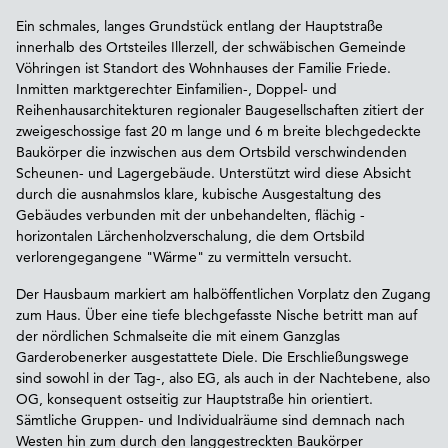
Ein schmales, langes Grundstück entlang der Hauptstraße
innerhalb des Ortsteiles Illerzell, der schwäbischen Gemeinde
Vöhringen ist Standort des Wohnhauses der Familie Friede.
Inmitten marktgerechter Einfamilien-, Doppel- und
Reihenhausarchitekturen regionaler Baugesellschaften zitiert der
zweigeschossige fast 20 m lange und 6 m breite blechgedeckte
Baukörper die inzwischen aus dem Ortsbild verschwindenden
Scheunen- und Lagergebäude. Unterstützt wird diese Absicht
durch die ausnahmslos klare, kubische Ausgestaltung des
Gebäudes verbunden mit der unbehandelten, flächig -
horizontalen Lärchenholzverschalung, die dem Ortsbild
verlorengegangene "Wärme" zu vermitteln versucht.
Der Hausbaum markiert am halböffentlichen Vorplatz den Zugang
zum Haus. Über eine tiefe blechgefasste Nische betritt man auf
der nördlichen Schmalseite die mit einem Ganzglas
Garderobenerker ausgestattete Diele. Die Erschließungswege
sind sowohl in der Tag-, also EG, als auch in der Nachtebene, also
OG, konsequent ostseitig zur Hauptstraße hin orientiert.
Sämtliche Gruppen- und Individualräume sind demnach nach
Westen hin zum durch den langgestreckten Baukörper