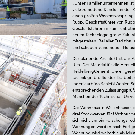
„Unser Familienunternehmen ist s
viele zufriedene Kunden in der 
einen großen Wissensvorsprung 
Rupp, Geschäftsführer von Rupp
Geschäftsführer im Familienbetri
neuen Technologie große Zukunft
mitgestalten. Bei aller Traditio
und scheuen keine neuen Heraus
Der planende Architekt ist das 
Ulm. Das Material für die Herst
HeidelbergCement, die eingeset
technik gmbh. Bei der Erarbeit
Ingenieurbüro Schießl Gehlen S
entsprechenden Zulassungsprüfu
München der Technischen Unive
Das Wohnhaus in Wallenhausen ist
drei Stockwerken fünf Wohnunge
sich nicht um ein Forschungs- o
Wohnungen werden nach Fertigst
Wohnung wird weiterhin als Mus