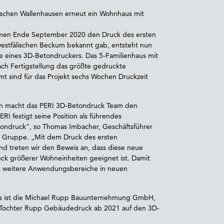
schen Wallenhausen erneut ein Wohnhaus mit
men Ende September 2020 den Druck des ersten
estfälischen Beckum bekannt gab, entsteht nun
fe eines 3D-Betondruckers. Das 5-Familienhaus mit
ch Fertigstellung das größte gedruckte
t sind für das Projekt sechs Wochen Druckzeit
en macht das PERI 3D-Betondruck Team den
RI festigt seine Position als führendes
ndruck", so Thomas Imbacher, Geschäftsführer
I Gruppe. „Mit dem Druck des ersten
nd treten wir den Beweis an, dass diese neue
ck größerer Wohneinheiten geeignet ist. Damit
k weitere Anwendungsbereiche in neuen
us ist die Michael Rupp Bauunternehmung GmbH,
n Tochter Rupp Gebäudedruck ab 2021 auf den 3D-