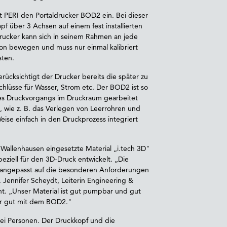
t PERI den Portaldrucker BOD2 ein. Bei dieser
f über 3 Achsen auf einem fest installierten
Drucker kann sich in seinem Rahmen an jede
ion bewegen und muss nur einmal kalibriert
sten.
cksichtigt der Drucker bereits die später zu
lüsse für Wasser, Strom etc. Der BOD2 ist so
 des Druckvorgangs im Druckraum gearbeitet
 wie z. B. das Verlegen von Leerrohren und
ise einfach in den Druckprozess integriert
 Wallenhausen eingesetzte Material „i.tech 3D"
iell für den 3D-Druck entwickelt. „Die
d angepasst auf die besonderen Anforderungen
 Jennifer Scheydt, Leiterin Engineering &
t. „Unser Material ist gut pumpbar und gut
hr gut mit dem BOD2."
ei Personen. Der Druckkopf und die