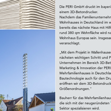
Die PERI GmbH druckt im bayeri
einem 3D-Betondrucker.
Nachdem das Familienunterneh
Wohnhauses in Deutschland im w
bereits das nächste Haus mit Hil
rund 380 qm Wohnfläche wird na
Wohnhaus Europas sein. Insgesam
veranschlagt.
„Mit dem Projekt in Wallenhaus
nächsten wichtigen Schritt und PE
Unternehmen im Bereich 3D-Beto
Marketing & Innovation der PER
Mehrfamilienhauses in Deutschla
Bautechnologie auch für den Dru
eröffnen wir dem 3D-Betondruc
Größenordnungen."
Bauherr für das Mehrfamilienha
die sich mit der neugeründete
Sektor spezialisieren wird.