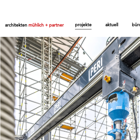
projekte
aktuell
bür
architekten
mühlich + partner