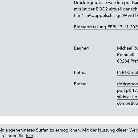
Druckergebnisse werden per Kam
m/s ist der BOD2 aktuell der sc
Für 1 m² doppelschalige Wand 
Pressemitteilung PERI 17.11.202
Bauherr:
Michael 
Remmeltsh
89284 Pfaf
Fotos:
PERI Gmb
Presse:
designboo
peri pk 17
südwest-p
competitio
in angenehmeres Surfen zu ermöglichen. Mit der Nutzung dieser Web
en finden Sie
hier
.