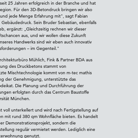
eit 25 Jahren erfolgreich in der Branche und hat
Region. Für den 3D-Betondruck bringen wir also
und jede Menge Erfahrung mit", sagt Fabian
 Gebäudedruck. Sein Bruder Sebastian, ebenfalls
eb, ergänzt: „Gleichzeitig rechnen wir dieser
schancen aus, und wir wollen diese Zukunft
n unseres Handwerks sind wir eben auch innovativ
forderungen – im Gegenteil."
Architekturbüro Mühlich, Fink & Partner BDA aus
ellung des Druckbetons stammt von
zte Mischtechnologie kommt von m-tec mathis
ung der Genehmigung, unterstützte das
odeikat. Die Planung und Durchführung der
ngen erfolgten durch das Centrum Baustoffe
rsität München.
 voll unterkellert und wird nach Fertigstellung auf
n mit rund 380 qm Wohnfläche bieten. Es handelt
der Demonstrationsprojekt, sondern die
ellung regulär vermietet werden. Lediglich eine
terwohnung genutzt.