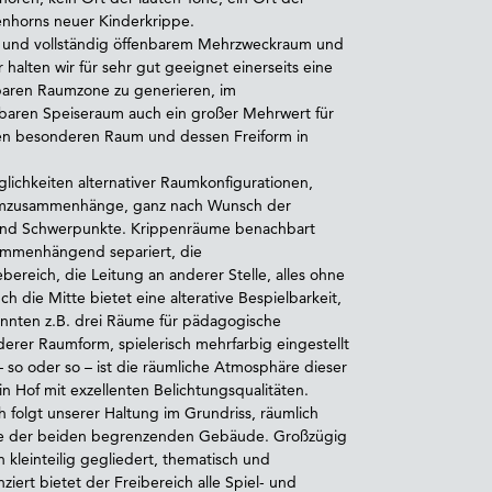
ßenhorns neuer Kinderkrippe.
m und vollständig öffenbarem Mehrzweckraum und
alten wir für sehr gut geeignet einerseits eine
ren Raumzone zu generieren, im
aren Speiseraum auch ein großer Mehrwert für
den besonderen Raum und dessen Freiform in
lichkeiten alternativer Raumkonfigurationen,
umzusammenhänge, ganz nach Wunsch der
nd Schwerpunkte. Krippenräume benachbart
ammenhängend separiert, die
ereich, die Leitung an anderer Stelle, alles ohne
 die Mitte bietet eine alterative Bespielbarkeit,
nnten z.B. drei Räume für pädagogische
rer Raumform, spielerisch mehrfarbig eingestellt
 so oder so – ist die räumliche Atmosphäre dieser
in Hof mit exzellenten Belichtungsqualitäten.
 folgt unserer Haltung im Grundriss, räumlich
itte der beiden begrenzenden Gebäude. Großzügig
einteilig gegliedert, thematisch und
nziert bietet der Freibereich alle Spiel- und