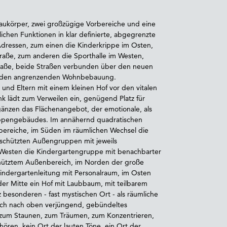
ukörper, zwei großzügige Vorbereiche und eine
lichen Funktionen in klar definierte, abgegrenzte
Adressen, zum einen die Kinderkrippe im Osten,
traße, zum anderen die Sporthalle im Westen,
straße, beide Straßen verbunden über den neuen
Süden angrenzenden Wohnbebauung.
und Eltern mit einem kleinen Hof vor den vitalen
 lädt zum Verweilen ein, genügend Platz für
gänzen das Flächenangebot, der emotionale, als
rippengebäudes. Im annähernd quadratischen
bereiche, im Süden im räumlichen Wechsel die
schützten Außengruppen mit jeweils
Westen die Kindergartengruppe mit benachbarter
hütztem Außenbereich, im Norden der große
indergartenleitung mit Personalraum, im Osten
der Mitte ein Hof mit Laubbaum, mit teilbarem
esonderen - fast mystischen Ort - als räumliche
sich nach oben verjüngend, gebündeltes
rt zum Staunen, zum Träumen, zum Konzentrieren,
ören, kein Ort der lauten Töne, ein Ort der