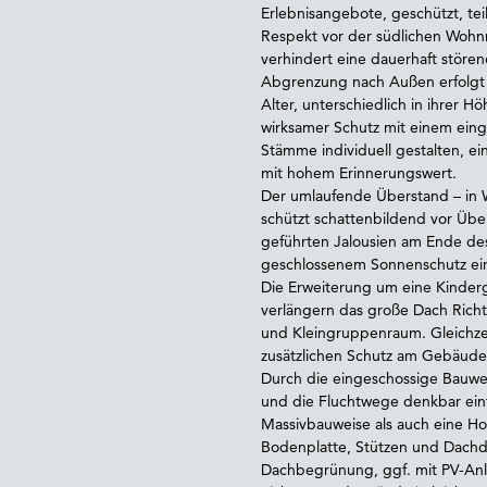
Erlebnisangebote, geschützt, tei
Respekt vor der südlichen Wohn
verhindert eine dauerhaft störe
Abgrenzung nach Außen erfolgt 
Alter, unterschiedlich in ihrer H
wirksamer Schutz mit einem eing
Stämme individuell gestalten, ei
mit hohem Erinnerungswert.
Der umlaufende Überstand – in
schützt schattenbildend vor Üb
geführten Jalousien am Ende de
geschlossenem Sonnenschutz ein
Die Erweiterung um eine Kinderg
verlängern das große Dach Richt
und Kleingruppenraum. Gleichzei
zusätzlichen Schutz am Gebäude
Durch die eingeschossige Bauwe
und die Fluchtwege denkbar einfa
Massivbauweise als auch eine H
Bodenplatte, Stützen und Dachde
Dachbegrünung, ggf. mit PV-Anl