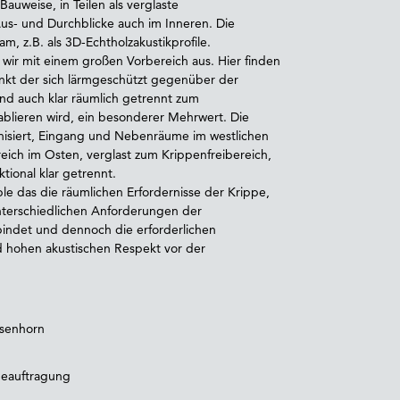
auweise, in Teilen als verglaste
Aus- und Durchblicke auch im Inneren. Die
m, z.B. als 3D-Echtholzakustikprofile.
n wir mit einem großen Vorbereich aus. Hier finden
unkt der sich lärmgeschützt gegenüber der
 auch klar räumlich getrennt zum
etablieren wird, ein besonderer Mehrwert. Die
ganisiert, Eingang und Nebenräume im westlichen
eich im Osten, verglast zum Krippenfreibereich,
tional klar getrennt.
le das die räumlichen Erfordernisse der Krippe,
unterschiedlichen Anforderungen der
indet und dennoch die erforderlichen
d hohen akustischen Respekt vor der
ssenhorn
eauftragung