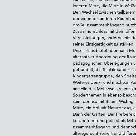
inneren Mitte, die Mitte in Wei
Den Wechsel zwischen teilbare
der einen besonderen Raumfigur h
große, zusammenhängend nutzba
Zusammenschluss mit dem öffenb
Veranstaltungen, andererseits 
seiner Einzigartigkeit zu stärken.
Unser Haus bietet aber auch Mög
alternativer Anordnung der Ra
pädagogischen Überlegungen u
gebündelt, die Schlafräume zus
Kindergartengruppe, den Speiseb
Weiteres denk- und machbar. Auch
anstelle des Mehrzweckraums kö
Sonderthemen in ebenso besonde
sein, ebenso mit Baum. Wichtig –
Mitte, ein Hof mit Naturbezug, e
Dann der Garten. Der Freibereich
konzentriert und gefasst als M
zusammenhängend und dennoch kl
altersgerecht zoniert und differe