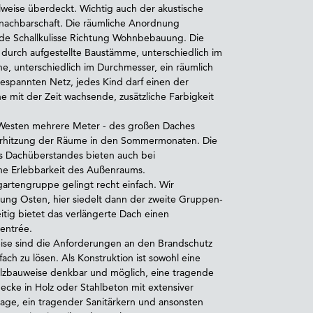
lweise überdeckt. Wichtig auch der akustische
nachbarschaft. Die räumliche Anordnung
nde Schallkulisse Richtung Wohnbebauung. Die
durch aufgestellte Baustämme, unterschiedlich im
öhe, unterschiedlich im Durchmesser, ein räumlich
espannten Netz, jedes Kind darf einen der
ne mit der Zeit wachsende, zusätzliche Farbigkeit
 Westen mehrere Meter - des großen Daches
erhitzung der Räume in den Sommermonaten. Die
s Dachüberstandes bieten auch bei
e Erlebbarkeit des Außenraums.
artengruppe gelingt recht einfach. Wir
ung Osten, hier siedelt dann der zweite Gruppen-
tig bietet das verlängerte Dach einen
entrée.
ise sind die Anforderungen an den Brandschutz
ch zu lösen. Als Konstruktion ist sowohl eine
olzbauweise denkbar und möglich, eine tragende
cke in Holz oder Stahlbeton mit extensiver
age, ein tragender Sanitärkern und ansonsten