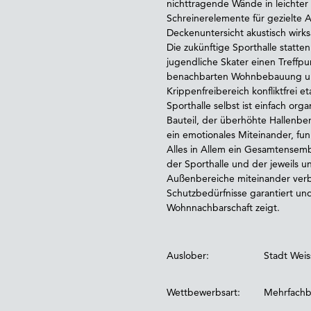
nichttragende Wände in leichter B
Schreinerelemente für gezielte 
Deckenuntersicht akustisch wirksa
Die zukünftige Sporthalle statte
jugendliche Skater einen Treffp
benachbarten Wohnbebauung und
Krippenfreibereich konfliktfrei 
Sporthalle selbst ist einfach or
Bauteil, der überhöhte Hallenber
ein emotionales Miteinander, funk
Alles in Allem ein Gesamtensemb
der Sporthalle und der jeweils 
Außenbereiche miteinander verb
Schutzbedürfnisse garantiert un
Wohnnachbarschaft zeigt.
Auslober:
Stadt Wei
Wettbewerbsart:
Mehrfachb