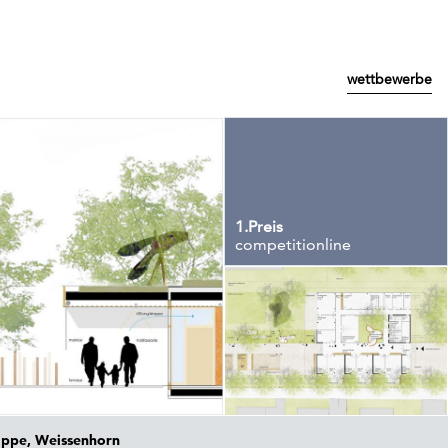
wettbewerbe
1.Preis
competitionline
ppe, Weissenhorn