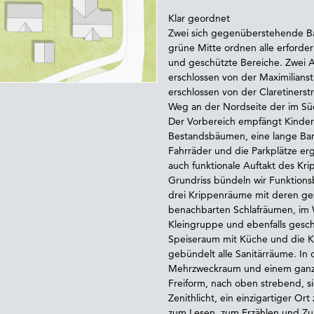
Klar geordnet
Zwei sich gegenüberstehende Ba
grüne Mitte ordnen alle erforder
und geschützte Bereiche. Zwei 
erschlossen von der Maximilians
erschlossen von der Claretiner
Weg an der Nordseite der im 
Der Vorbereich empfängt Kinder 
Bestandsbäumen, eine lange Bank
Fahrräder und die Parkplätze er
auch funktionale Auftakt des K
Grundriss bündeln wir Funktions
drei Krippenräume mit deren ge
benachbarten Schlafräumen, im 
Kleingruppe und ebenfalls gesc
Speiseraum mit Küche und die K
gebündelt alle Sanitärräume. In 
Mehrzweckraum und einem ganz b
Freiform, nach oben strebend, 
Zenithlicht, ein einzigartiger O
zum Lesen, zum Erzählen und Zuh